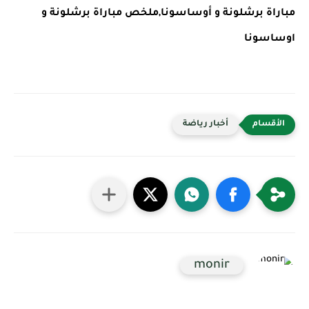
مباراة برشلونة و أوساسونا,ملخص مباراة برشلونة و
اوساسونا
أخبار رياضة
monir