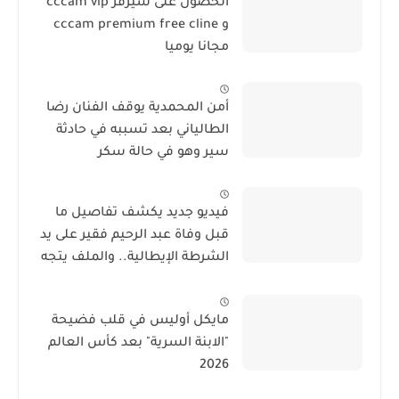
الحصول على سيرفر cccam vip
و cccam premium free cline
مجانا يوميا
أمن المحمدية يوقف الفنان رضا
الطالياني بعد تسببه في حادثة
سير وهو في حالة سكر
فيديو جديد يكشف تفاصيل ما
قبل وفاة عبد الرحيم فقير على يد
الشرطة الإيطالية.. والملف يتجه
نحو الحفظ
مايكل أوليس في قلب فضيحة
"الابنة السرية" بعد كأس العالم
2026