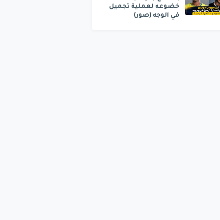
خضوعه لعملية تجميل
في الوجه (صور)