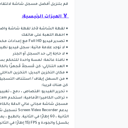
قم بتنزيل أفضل مسجل شاشة لالتقاط م
🏅 الميزات الرئيسية:
● لقطة الشاشة لأخذ لقطة شاشة واض
● احفظ اللعبة على هاتفك
● تصدير فيديو Full HD مع إعدادات مخصصة: 240p إلى 1080p، 60FPS، 12Mbps
● لا توجد علامة مائية: سجل فيديو ن
● لا حاجة إلى حد السجل أو الجذر
● نافذة عائمة: لمسة واحدة للتحكم بس
● العد التنازلي: كن مُسجلاً مُجهزًا بالك
● مكان التخزين البديل: التخزين الداخلي / 
● من السهل إيقاف / استئناف التسجيل 
كن هناك قريبا:
+ تحرير الفيديو: اقتصاص ، دمج ، تغيير
+ تراكب الكاميرا الأمامية: استخدم Facecam لتسجيل وجهك في نافذة صغيرة متراكبة
مسجل شاشة مجاني عالي الدقة بالكام
بكسل) والجودة و FPS (15 إطارًا في الثانية إلى 60 إطارًا في الثانية).