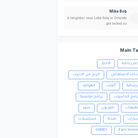
Mike Bob
A neighbor near Lake Eola in Orlando
got locked ou...
Main T
خبار رياضة
الاخبار
لذكاء الاصطناعي
الربح من الانترنت
لرشاقة
ألعاب
الهواتف
رامج الحاسوب
برامج تعليمية
طبيقات
تلفزيون
سفر
يارات
صحة
مسلسلات
GAMES
Earn mone