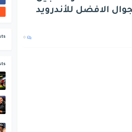
ال الافضل للأندرويد
sts
0
sts