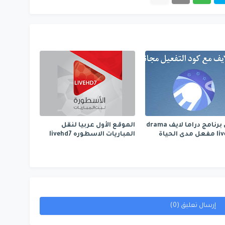
تنزيل برنامج دراما لايف drama
الموقع الأول عربيا لنقل
ى الحياة
المباريات الاسطوره livehd7
إرسال تعليق (0)