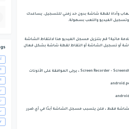
اب وأداة لقطة شاشة بدون حد زمني للتسجيل. يساعدك
تسجيل الفيديو واللعب بسهولة.
امة مائية؟ قم بتنزيل مسجل الفيديو هذا لالتقاط الشاشة
لشاشة أو تسجيل الشاشة أو التقاط لقطة شاشة بشكل فعال
ags
أ
ا
للاستمتاع بجميع ميزات Screen Recorder - Screenshot with Audio ، يرجى الموافقة على الأذونات
ا
ب
ت
اشة فقط ، فلن يتسبب مسجل الشاشة أبدًا في أي ضرر
س
y