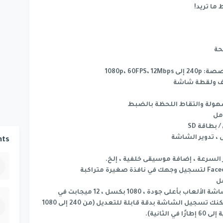
ا تريد!
حة
ظيف ولقطة شاشة
هولة والتقاط اللحظة بالضبط
امل
بطاقة SD
، تدوير الشاشة
ts
 السرعة ، إضافة موسيقى خلفية ، إلخ.
ل
يدعم Screen Video Recorder تسجيل شاشة الألعاب بأعلى جودة ، 1080 بكسل ، 12 ميجابت في
الثانية ، 60 إطارًا في الثانية. بالطبع ، يمكنك تسجيل الشاشة بدقة قابلة للتعديل (من 240 إلى 1080