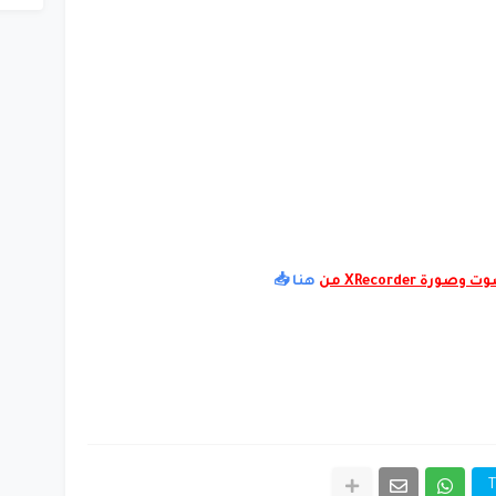
XRecorde من
هنا 📥
T