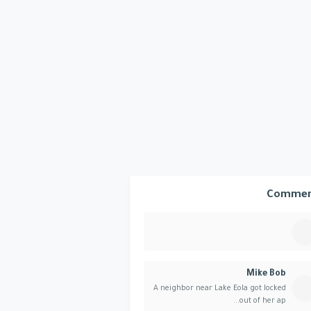
Commen
Mike Bob
A neighbor near Lake Eola got locked
out of her ap...