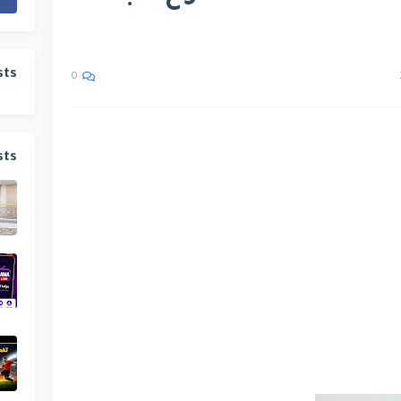
sts
0
sts