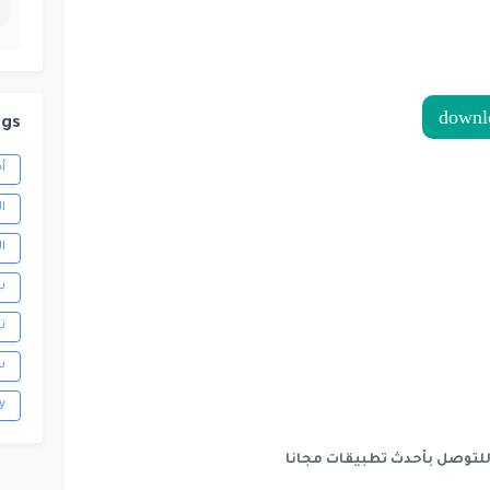
ags
أ
ا
ا
ب
ت
س
y
للتوصل بأحدث تطبيقات مجانا