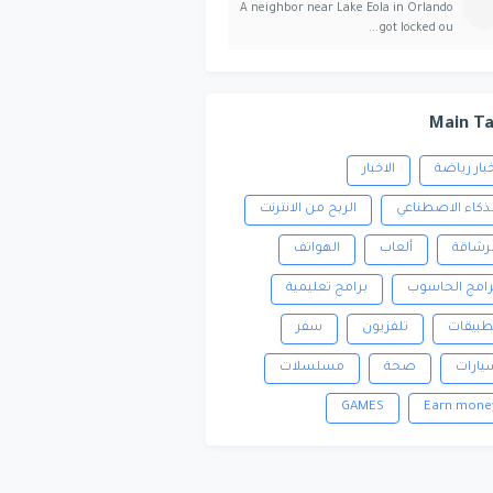
A neighbor near Lake Eola in Orlando
got locked ou...
Main T
خبار رياضة
الاخبار
لذكاء الاصطناعي
الربح من الانترنت
لرشاقة
ألعاب
الهواتف
رامج الحاسوب
برامج تعليمية
طبيقات
تلفزيون
سفر
يارات
صحة
مسلسلات
GAMES
Earn mone