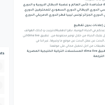
مشاهدة كأس العالم و عصبة الابطال الاروبية و الدوري
نسي الدوري الإيطالي الدوري السعودي للمحترفين الدوري
الدوري الجزائر تونس ليبيا قطر الدوري الامريكي الدوري
 إعلانات بدون تقطيع
.
م في الحياة اليومية، نظرا لاهميةالانترنيت و كدلك الهواتف
الذكية في حياة الانسان المعاصر، فهي تسهل عليك الحياة من خلال توفير مجموعة من, تطبيق dima liveالتي
لبحث عن عمل البحث عن موقع ما وغيرها، غير اننا في
بيقات من اجل تحميل مجاني على موقعنا.
 dima live
المسلسلات التركية الخليجية المصرية
ts
الترجمة
.