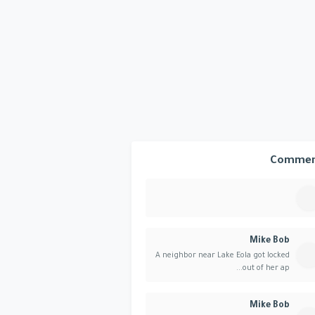
Commen
Mike Bob
A neighbor near Lake Eola got locked
out of her ap...
Mike Bob