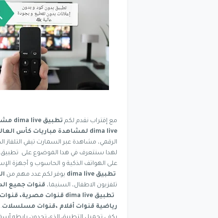
مع إقتراب نقدم لكم
تطبيق dima live مشاهدة
dima live
لمشاهدة مباريات كأس العالم 22
الرقمي، مشاهدة عبر السمارت تيفي التلفاز الذ
لهدا سنتعرف في هدا الموضوع على تطبيق
على الهواتف الذكية و الحاسوب و أجهزة الإس
تطبيق dima live
يوفر لكم عدد مهم من
ال
تلفزيون الاطفال، السنيما،
قنوات جميع الدو
تطبيق dima live
قنوات مصرية، قنوات خ
رياضية قنوات أفلام ،قنوات مسلسلات
.
يكفي تحميل التطبيق الذي تجدون رابطه أسفل 