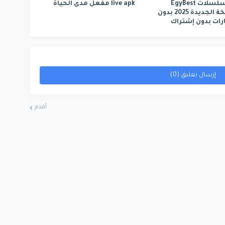
والمسلسلات EgyBest
live apk مفعل مدى الحياة
النسخة الجديدة 2025 بدون
ات بدون إشتراك
إرسال تعليق (0)
أقدم