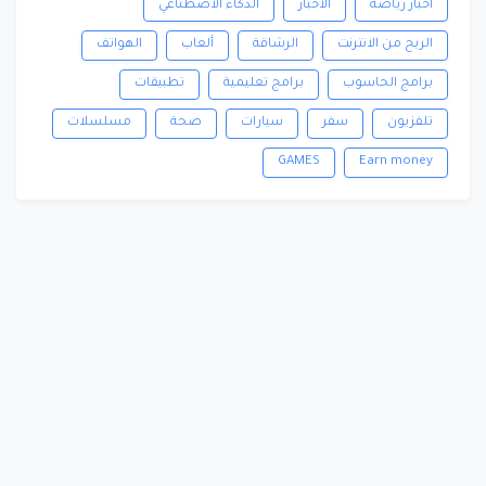
أخبار رياضة
الاخبار
الذكاء الاصطناعي
الربح من الانترنت
الرشاقة
ألعاب
الهواتف
برامج الحاسوب
برامج تعليمية
تطبيقات
تلفزيون
سفر
سيارات
صحة
مسلسلات
GAMES
Earn money