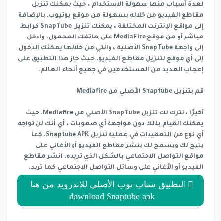
لعدة أسباب منها سهولة الاستخدام ، حيث يمكنك تنزيل
مقاطع الفيديو من خلاله بسهولة من موقع يوتيوب. بالإضافة
إلى مواقع الإنترنت المختلفة ، يمكنك تنزيل SnapTube كرابط
مباشر أو من موقع MediaFire على هاتفك المحمول. وادخل
إلى واجهة SnapTube الأصلية ، والتي من خلالها يمكنك الدخول
إلى أي موقع لتنزيل مقاطع الفيديو. حيث حاز هذا التطبيق على
إعجاب العديد من المستخدمين في جميع أنحاء العالم.
قم بتنزيل Snaptube الأصلي من Mediafire
أخيرًا ، نترك لك تنزيل SnapTube الأصلي من Mediafire. حيث
يمكنك القيام بذلك دون مواجهة أي صعوبات ، أي أنك لن تواجه
أي نوع من التعقيدات في عملية تنزيل Snaptube APK. كما
يتيح لك ويسمح لك بنشر مقاطع الفيديو أو الأغاني على
مواقع التواصل الاجتماعي بالشكل الذي تريده. انشر مقاطع
الفيديو أو الأغاني على وسائل التواصل الاجتماعي كما تريد.
التطبيق سناب توب الأصلي للاندرويد من هنا
download Snaptube apk