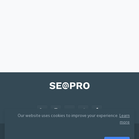
Our website uses cookies to improve your experience.
Learn
more
Template Share By
Blogger Template