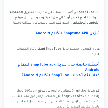
يعد
SnapTube
من أهم التطبيقات التي تدعم خدمة
تنزيل المقاطع
سواء مقاطع فيديو أو أغاني من اليوتيوب
أو من خلال
موقع
التواصل الاجتماعي
، لذلك فهو يتميز بالعديد من الميزات ومنها:
تنزيل Snaptube APK لنظام Android
عزيزي العميل ، يمكنك تنزيل
SnapTube
أصفر
باتباع الخطوات
التالية:
أسئلة خاصة حول تنزيل SnapTube apk لنظام
Android
كيف يتم تحديث SnapTube لنظام Android؟
قم بتنزيل Snaptube لنظام Android من موقع chouf360.com
واحفظ ملف
Snaptube APK
على هاتفك. ثم انقر فوق ملف التثبيت
لمنح المتصفح الإذن لتثبيت التطبيق ، ثم قم بتشغيل التطبيق
وتنزيل مقاطع الفيديو التي تريدها.