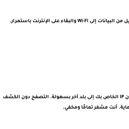
التبديل البسيط بين المواقع ، ثم سيتغير عنوان IP الخاص بك إلى بلد آخر بسهولة. التصفح دون الكشف
ة. أنت مشفر تمامًا ومخفي.