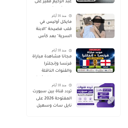
عبد الرحيم فقير على
يد الشرطة
منذ 16 أيام
الإيطالية.. والملف
مايكل أوليس في
يتجه نحو الحفظ
قلب فضيحة "الابنة
السرية" بعد كأس
العالم 2026
منذ 18 أيام
مجانا مشاهدة مباراة
فرنسا وإنجلترا
والقنوات الناقلة
لتحديد المركز الثالث
منذ 18 أيام
في كأس العالم 2026
تردد قناة بين سبورت
المفتوحة 2026 على
نايل سات وسهيل
سات