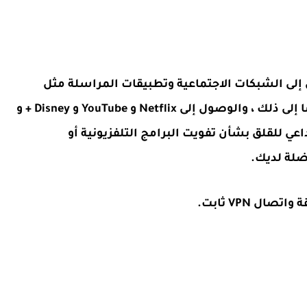
ل إلى الشبكات الاجتماعية وتطبيقات المراسلة مثل
Facebook و Twitter و Whatsapp و Snapchat وما إلى ذلك ، والوصول إلى Netflix و YouTube و Disney + و
ث الأخرى. لا داعي للقلق بشأن تفويت البرامج التلفزيونية أو
ضلة لديك.