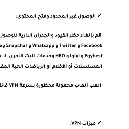
✔ الوصول غير المحدود وفتح المحتوى:
قم بإلغاء حظر القيود والجدران النارية للوصو
Egybest و iqiyi و HBO وخدمات الب
المسلسلات أو الأفلام أو الرياضات الحية المف
العب ألعاب محمولة محظورة بسرعة VPN فائقة واتصال VPN ثابت.
✔ ميزات VPN: