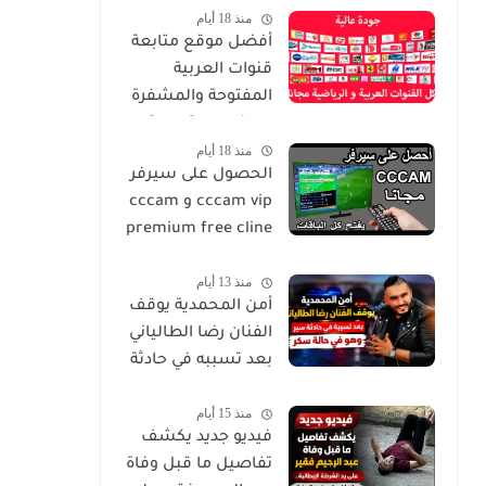
منذ 18 أيام
(صور)
أفضل موقع متابعة
قنوات العربية
المفتوحة والمشفرة
مجانا بجودة عالية و
منذ 18 أيام
بدون تقطيع
الحصول على سيرفر
cccam vip و cccam
premium free cline
مجانا يوميا
منذ 13 أيام
أمن المحمدية يوقف
الفنان رضا الطالياني
بعد تسببه في حادثة
سير وهو في حالة
منذ 15 أيام
سكر
فيديو جديد يكشف
تفاصيل ما قبل وفاة