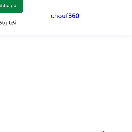
سياسة الخصوصية
chouf360
أخبار
ريا