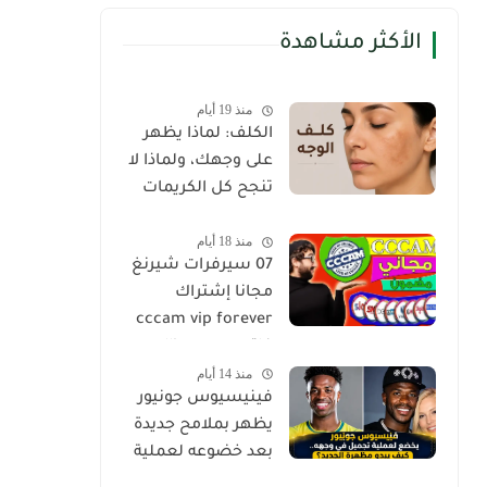
الأكثر مشاهدة
منذ 19 أيام
الكلف: لماذا يظهر
على وجهك، ولماذا لا
تنجح كل الكريمات
في إزالته؟
منذ 18 أيام
07 سيرفرات شيرنغ
مجانا إشتراك
cccam vip forever
فاتح جميع satellite
منذ 14 أيام
2024
فينيسيوس جونيور
يظهر بملامح جديدة
بعد خضوعه لعملية
تجميل في الوجه