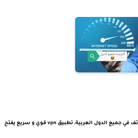
،
تطبيق vpn قوي و سريع يفتح