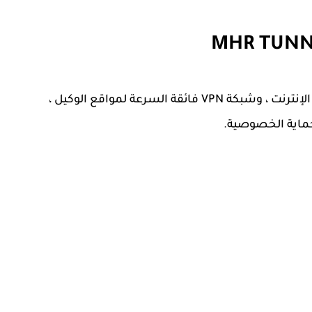
ابدأ التصفح الآمن والخاص واستمتع بالحرية عبر الإنترنت ، وشبكة VPN فائقة السرعة لمواقع الوكيل ،