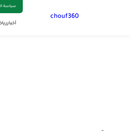
سياسة الخصوصية
chouf360
أخبار
ريا