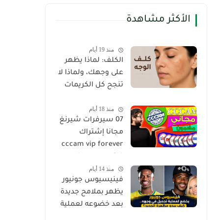
الأكثر مشاهدة
منذ 19 أيام
الكلف: لماذا يظهر
على وجهك، ولماذا لا
تنجح كل الكريمات
في إزالته؟
منذ 18 أيام
07 سيرفرات شيرنغ
مجانا إشتراك
cccam vip forever
فاتح جميع satellite
منذ 14 أيام
2024
فينيسيوس جونيور
يظهر بملامح جديدة
بعد خضوعه لعملية
تجميل في الوجه