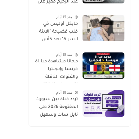
عبد الرحيم فقير على
يد الشرطة
منذ 15 أيام
الإيطالية.. والملف
مايكل أوليس في
يتجه نحو الحفظ
قلب فضيحة "الابنة
السرية" بعد كأس
العالم 2026
منذ 18 أيام
مجانا مشاهدة مباراة
فرنسا وإنجلترا
والقنوات الناقلة
لتحديد المركز الثالث
منذ 18 أيام
في كأس العالم 2026
تردد قناة بين سبورت
المفتوحة 2026 على
نايل سات وسهيل
سات