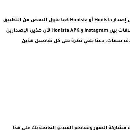
هناك الكثير من الميزات الرائعة التي تنتظرك في إصدار Honista أو Honista كما يقول البعض من التطبيق
الرسمي ، ولكن قبل ذلك تحتاج إلى معرفة الاختلافات بين Instagram و Honista APK لأن هذين الإصدارين
تلاف سمات. دعنا نلقي نظرة على كل تفاصيل هذين
جدًا في Instagram حيث يمكنك مشاركة الصور ومقاطع الفيديو الخاصة بك على هذا