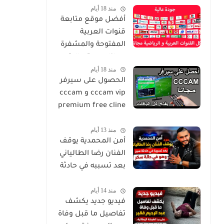
منذ 18 أيام
(صور)
أفضل موقع متابعة
قنوات العربية
المفتوحة والمشفرة
مجانا بجودة عالية و
منذ 18 أيام
بدون تقطيع
الحصول على سيرفر
cccam vip و cccam
premium free cline
مجانا يوميا
منذ 13 أيام
أمن المحمدية يوقف
الفنان رضا الطالياني
بعد تسببه في حادثة
سير وهو في حالة
منذ 14 أيام
سكر
فيديو جديد يكشف
تفاصيل ما قبل وفاة