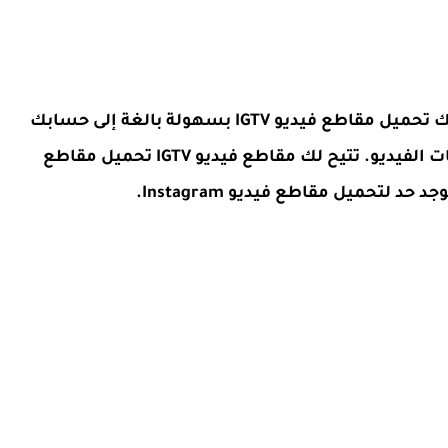
قد تعرف هذه الميزة الرائعة في التطبيق. يمكنك تحميل مقاطع فيديو IGTV بسهولة بالغة إلى حسابك
دون الحاجة إلى القلق بشأن 60 ثانية من تنسيقات الفيديو. تتيح لك مقاطع فيديو IGTV تحميل مقاطع