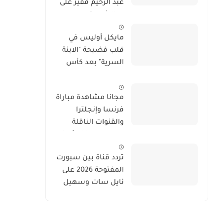
عبد الرحيم فقير على
يد الشرطة
الإيطالية.. والملف
مايكل أوليس في
يتجه نحو الحفظ
قلب فضيحة "الابنة
السرية" بعد كأس
العالم 2026
مجانا مشاهدة مباراة
فرنسا وإنجلترا
والقنوات الناقلة
لتحديد المركز الثالث
في كأس العالم 2026
تردد قناة بين سبورت
المفتوحة 2026 على
نايل سات وسهيل
سات