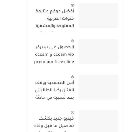
(صور)
أفضل موقع متابعة
قنوات العربية
المفتوحة والمشفرة
مجانا بجودة عالية و
بدون تقطيع
الحصول على سيرفر
cccam vip و cccam
premium free cline
مجانا يوميا
أمن المحمدية يوقف
الفنان رضا الطالياني
بعد تسببه في حادثة
سير وهو في حالة
سكر
فيديو جديد يكشف
تفاصيل ما قبل وفاة