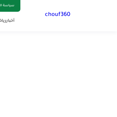
سياسة الخصوصية
chouf360
أخبار
ريا