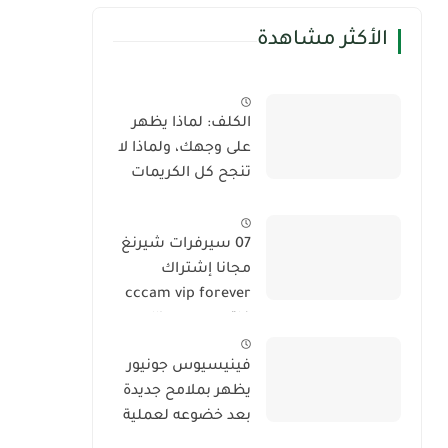
الأكثر مشاهدة
الكلف: لماذا يظهر
على وجهك، ولماذا لا
تنجح كل الكريمات
في إزالته؟
07 سيرفرات شيرنغ
مجانا إشتراك
cccam vip forever
فاتح جميع satellite
2024
فينيسيوس جونيور
يظهر بملامح جديدة
بعد خضوعه لعملية
تجميل في الوجه