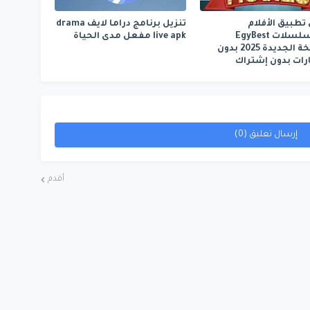
 تطبيق الأفلام
تنزيل برنامج دراما لايف drama
والمسلسلات EgyBest
live apk مفعل مدى الحياة
النسخة الجديدة 2025 بدون
ات بدون إشتراك
إرسال تعليق (0)
أقدم