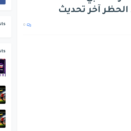
sts
0
sts