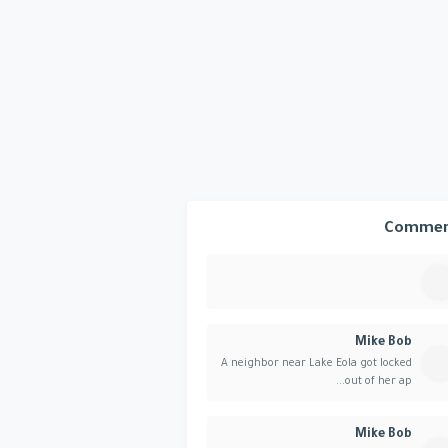
Commen
Mike Bob
A neighbor near Lake Eola got locked
out of her ap...
Mike Bob