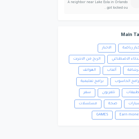
A neighbor near Lake Eola in Orlando
got locked ou...
Main T
خبار رياضة
الاخبار
لذكاء الاصطناعي
الربح من الانترنت
لرشاقة
ألعاب
الهواتف
رامج الحاسوب
برامج تعليمية
طبيقات
تلفزيون
سفر
يارات
صحة
مسلسلات
GAMES
Earn mone