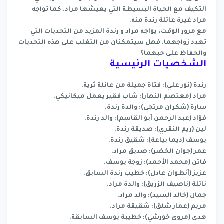
التكيف مع الحياة البسيطة التي يعيشها مراد. كما تواجه
مراد غيرة عائلة رندة منه.
مع مرور الوقت، يواجه مراد و رندة المزيد من التحديات التي
تهدد زواجهما. فهل سيتمكنان من التغلب على هذه التحديات
والحفاظ على حبهما؟
الشخصيات الرئيسية
رندة (نور علي): فتاة جميلة من عائلة ثرية.
مراد (معتصم النهار): شاب فقير يعمل ميكانيكي.
سارة (شكران مرتجى): والدة رندة.
فؤاد (عبد الرحمن أبو القاسم): والد رندة.
لين (ريم النقري): صديقة رندة.
يوسف (ديما بياعة): شقيق رندة.
عمر (جوان الخضر): صديق مراد.
فاتن (محمد الأحمد): زوجة يوسف.
عزيز (أنطوان عادل): خطيب رندة السابق.
نائلة (ناصيف الزريق): والدة مراد.
جمال (خالد السيد): والد مراد.
مريم (عمار شلق): شقيقة مراد.
هدى (مروى خورشي): خطيبة يوسف السابقة.