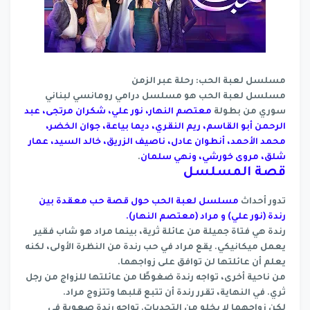
مسلسل لعبة الحب: رحلة عبر الزمن
مسلسل لعبة الحب هو مسلسل درامي رومانسي لبناني
سوري من بطولة
معتصم النهار، نور علي، شكران مرتجى، عبد
الرحمن أبو القاسم، ريم النقري، ديما بياعة، جوان الخضر،
محمد الأحمد، أنطوان عادل، ناصيف الزريق، خالد السيد، عمار
شلق، مروى خورشي، ونهي سلمان
.
قصة المسلسل
تدور أحداث
مسلسل لعبة الحب حول قصة حب معقدة بين
رندة (نور علي) و مراد (معتصم النهار).
رندة هي فتاة جميلة من عائلة ثرية، بينما مراد هو شاب فقير
يعمل ميكانيكي. يقع مراد في حب رندة من النظرة الأولى، لكنه
يعلم أن عائلتها لن توافق على زواجهما.
من ناحية أخرى، تواجه رندة ضغوطًا من عائلتها للزواج من رجل
ثري. في النهاية، تقرر رندة أن تتبع قلبها وتتزوج مراد.
لكن زواجهما لا يخلو من التحديات. تواجه رندة صعوبة في