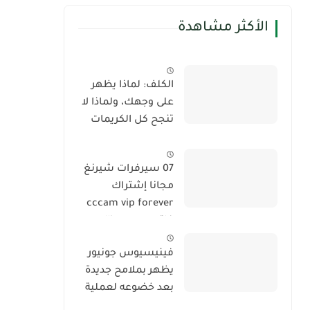
الأكثر مشاهدة
الكلف: لماذا يظهر
على وجهك، ولماذا لا
تنجح كل الكريمات
في إزالته؟
07 سيرفرات شيرنغ
مجانا إشتراك
cccam vip forever
فاتح جميع satellite
2024
فينيسيوس جونيور
يظهر بملامح جديدة
بعد خضوعه لعملية
تجميل في الوجه