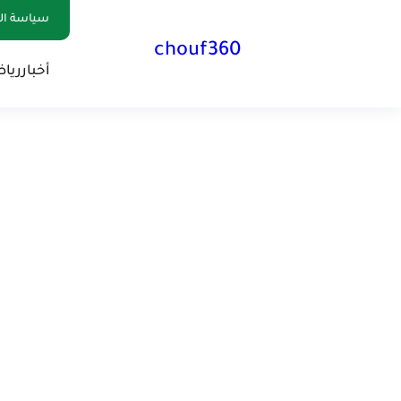
سياسة الخصوصية
chouf360
أخبار
ريا