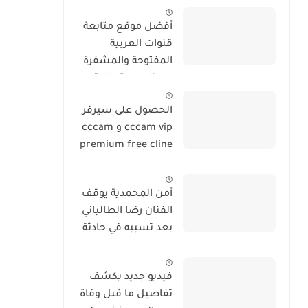
(صور)
أفضل موقع متابعة
قنوات العربية
المفتوحة والمشفرة
مجانا بجودة عالية و
بدون تقطيع
الحصول على سيرفر
cccam vip و cccam
premium free cline
مجانا يوميا
أمن المحمدية يوقف
الفنان رضا الطالياني
بعد تسببه في حادثة
سير وهو في حالة
سكر
فيديو جديد يكشف
تفاصيل ما قبل وفاة