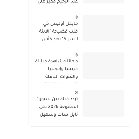
عبد الرحيم فقير على
يد الشرطة
الإيطالية.. والملف
مايكل أوليس في
يتجه نحو الحفظ
قلب فضيحة "الابنة
السرية" بعد كأس
العالم 2026
مجانا مشاهدة مباراة
فرنسا وإنجلترا
والقنوات الناقلة
لتحديد المركز الثالث
في كأس العالم 2026
تردد قناة بين سبورت
المفتوحة 2026 على
نايل سات وسهيل
سات