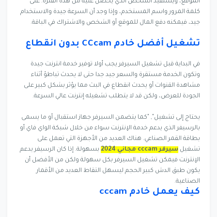
الموقع، ويستفيد الشخص الذي يحصل عليه من هذه الفترة. على
كلمة المرور واسم المستخدم، وإذا وجد أن السرعة جيدة والاستخدام
جيد، فيمكنه دفع المال للموقع أو الشخص والاشتراك في الباقة.
تشغيل أفضل خادم CCcam بدون انقطاع
في البداية قبل تشغيل السيرفر يجب أولا توفير خدمة انترنت جيدة
وتكون الخدمة مستقرة والسعر جيد جدا حتى لا يحدث تباطؤ أثناء
مشاهدة القنوات أو يحدث انقطاع في البث مما يؤثر بشكل كبير على
الجودة للعرض، ولكن قد لا يتطلب تشغيله إنترنت عالي السرعة.
يحتاج إلى تشغيل", "كما يتضمن السيرفر جهاز استقبال أو ما يسمى
بالرسيفر الذي يدعم خدمة الإنترنت سواء من خلال شبكة الواي فاي أو
بطاقة القمر الصناعي. هناك العديد من الأجهزة التي تعمل على
تشغيل
سيرفر cccam مجاني 2024
بسهولة. إذا كان الرسيفر يدعم
الإنترنت فيمكن تشغيل السيرفر بكل سهولة ولكن من الأفضل أن
يكون طبق الدش كبير الحجم ليسهل التقاط العديد من الأقمار
الصناعية.
كيف يعمل خادم cccam