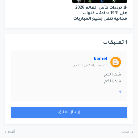
📡 ترددات كأس العالم 2026
على Astra 19°E — قنوات
مجانية تنقل جميع المباريات
1 تعليقات
kamel
10 ديسمبر 2024 في 7:55 ص
شكرا لكم
شكرا لكم
رد
إرسال تعليق
أحدث
أقدم