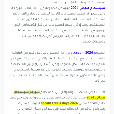
تم مشاركتها وتشغيلها بطريقة مميزة.
سيسكام مجاني 2024
عبارة عن مجموعة من التعليمات المبرمجة،
والتي يمكن أن تصف المعلومات اللازمة للاتصال بالخادم القوي. تتم
مشاركة المعلومات المتعلقة بالتطبيق، مثل كلمة المرور واسم
المستخدم. يجب إدخال جميع المعلومات من قبل الأشخاص الذين
يرغبون في مشاهدة القنوات في أماكنهم المخصصة لتشغيلها.
حسنًا، يتم تحديث الخادم باستمرار من أجل إضافة تحسينات
وتحديثات جديدة.
السيرفر
cccam 2024
، ومن أجل الحصول على عدد كبير من القنوات
المشفرة دون دفع أي أموال، يمكنك الاشتراك في بعض المواقع التي
تقدم هذه الخدمة بشكل مدفوع، ولكن بأسعار تتراوح بين المنخفضة
والمتوسطة و مرتفعة، بحسب الحزمة التي يتم فتحها للمستخدم،
ولكن عادة لا يكون سعرها مرتفعًا مثل أسعار العبوات الأصلية التي تم
شراؤها.
هناك بعض المنصات والمواقع التي تقدم خادم
سيرفر سيسكام
مجاني 2024
مجانًا لفترة تجريبية قد تصل إلى يوم واحد. وقد يتم توفير
خادم cccam مجاني
cccam free 3 days 2024
ليقوم المشترك
بتجربته والتأكد من أنه بحالة جيدة قبل شرائه وإرسال الأموال إلى