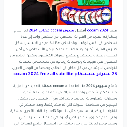
يعتبر
2024
cccam
أفضل
سيرفر cccam مجاني 2024
التي تقوم
بمشاركة العديد من القنوات المشفرة من شخص واحد إلى عدة
أشخاص في نفس الوقت. وقد تمكن هذا الخادم من الانتشار بشكل
كبير في الفترة الأخيرة، ويتهافت عليه الكثير من الأشخاص من أجل
الحصول عليه والاستمتاع بجميع القنوات المشفرة. وتمكن الخادم من
الحصول على تقييمات وتوصيات إيجابية من مستخدمي منصات
التواصل الاجتماعي من كل مكان في العالم، وخاصة في الوطن العربي.
23 سيرفر سيسكام cccam 2024 free all satellite
يتمتع
سيرفر cccam all satellite 2024 مجانا
بالعديد من المزايا،
حيث يمكن لشخص واحد الاشتراك في باقة القنوات المشفرة،
ويشارك المعلومات الخاصة باشتراكه مع أي شخص حتى يتمكن
الجميع من مشاهدة القنوات التي تم مشاركتها، وهذا منتشر في
القنوات الرياضية المشفرة مثل beIN Sports والباقات الأخرى. مشفرة
والتي تقدم محتوى سواء رياضي أو ترفيهي وتتطلب اشتراك عالي
ويجب توفير انترنت قوي حتى تتمكن من استقبال جميع القنوات التي