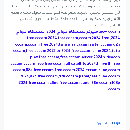
دون أي انقطاع أو مشاكل، ولكن عادة يعمل بأقل سرعة بشكل
طبيعي، و ويجب توفير جهاز استقبال يدعم الإنترنت وهذا الأمر بسيط
لأن معظم الأجهزة الحديثة تدعم هذه المواصفات سواء كانت باهظة
الثمن أو رخيصة، وبالتالي لا توجد حاجة لمتطلبات أخرى لتشغيل
الخادم بسهولة.
new cccam, سيرفر سيسكام مجاني 2024, سيسكام مجاني
2024, free cccam 2024,free cccam,cccam,2024 free
cccam,cccam free 2024,tata play cccam,airtel cccam,d2h
cccam,free cccam 2023 to 2024,free cccam cline 2024,tata
play free cccam,free cccam server 2024,videocon
cccam,cccam free,free cccam all satellite 2024,1 month free
cccam,88e free cccam,free cccam 2024,cccam cline,cccam
2024,d2h free cccam,d2h cccam panel,free cline cccam
2024,free cccam cline,free cccam panel,88e cccam,108e
cccam
Tags:
تلفزيون