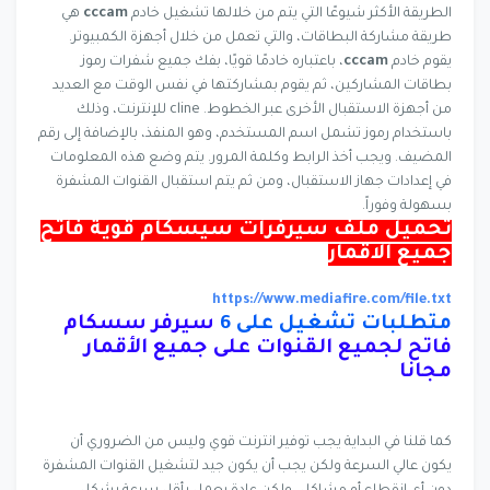
الطريقة الأكثر شيوعًا التي يتم من خلالها تشغيل خادم
cccam
هي
طريقة مشاركة البطاقات، والتي تعمل من خلال أجهزة الكمبيوتر.
يقوم خادم
cccam
، باعتباره خادمًا قويًا، بفك جميع شفرات رموز
بطاقات المشاركين، ثم يقوم بمشاركتها في نفس الوقت مع العديد
من أجهزة الاستقبال الأخرى عبر الخطوط. cline للإنترنت، وذلك
باستخدام رموز تشمل اسم المستخدم، وهو المنفذ، بالإضافة إلى رقم
المضيف. ويجب أخذ الرابط وكلمة المرور. يتم وضع هذه المعلومات
في إعدادات جهاز الاستقبال، ومن ثم يتم استقبال القنوات المشفرة
بسهولة وفوراً.
تحميل ملف سيرفرات سيسكام قوية فاتح
جميع الاقمار
https://www.mediafire.com/file.txt
متطلبات تشغيل على 6
سيرفر سسكام
فاتح لجميع القنوات على جميع الأقمار
مجانا
كما قلنا في البداية يجب توفير انترنت قوي وليس من الضروري أن
يكون عالي السرعة ولكن يجب أن يكون جيد لتشغيل القنوات المشفرة