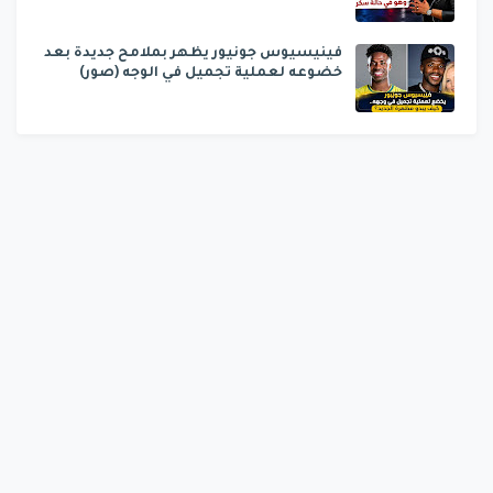
فينيسيوس جونيور يظهر بملامح جديدة بعد
خضوعه لعملية تجميل في الوجه (صور)