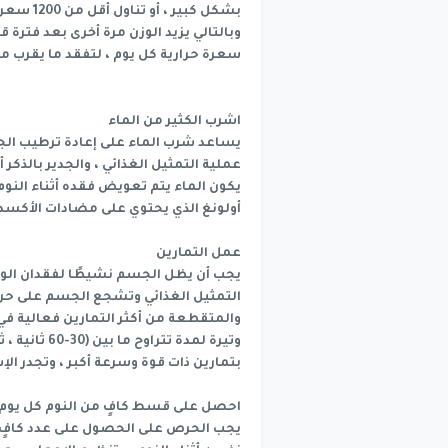
بشكل كبير
سعرة حرارية كل يوم ، لتفقد ما يقرب من 0.45 كجم في الأسبو
اشرب الكثير من الماء
يساعد شرب الماء على إعادة ترطيب الج
عملية التمثيل الغذائي ، والجدير بالذك
يكون الماء يتم تعويض فقده أثناء الن
أولونغ الذي يحتوي على مضادات الأكسد
عمل التمارين
يجب أن يظل الجسم نشيطًا لفقدان الوز
التمثيل الغذائي وتشجع الجسم على حرق ا
والمتقطعة من أكثر التمارين فعالية في
بتمارين ذات قوة وسرعة أكبر ، وتجدر ال
احصل على قسط كافٍ من النوم كل يوم
يجب الحرص على الحصول على عدد كافٍ 