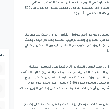
 ، أو تناول أقل من 1200 سعرة حرارية في اليوم ، لأنه يبطئ عملية التمثيل الغذائي ،
وبالتالي يزيد الوزن مرة أخرى بعد فترة قصيرة. أما بالنسبة للرجال ، فيجب تقليل ما يقرب من 500
ع.
سم ، وهو من أهم عوامل إنقاص الوزن ، حيث يحافظ على
ر أنه من الضروري إعادة ترطيب الجسم بعد كل ليلة ، بحيث
وم عن طريق شرب كوب من الماء والليمون الساخن أو شاي
ة.
ts
ن ، حيث تعمل التمارين الرياضية على تحسين عملية
لسعرات الحرارية الزائدة ، وتعتبر التمارين عالية الكثافة
 إنقاص الوزن ، بحيث تتم ممارسة التمارين بشكل سريع.
وتيرة لمدة تتراوح ما بين (30-60 ثانية ، ثم تقليل الوتيرة لمدة (10-15) ثانية ، قبل البدء مرة أخرى
إشارة إلى أن حركات المقاومة تساعد على إنقاص الوزن. كذلك.
من ساعات النوم كل يوم ، حيث يعمل الجسم على إصلاح