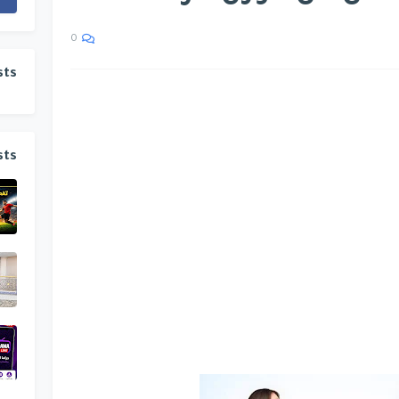
0
sts
sts