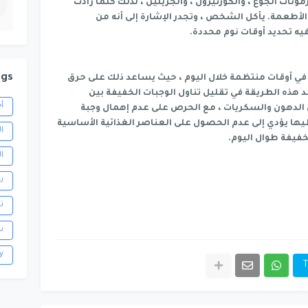
مونات الجوع ، والكورتيزول ، والجريلين ، لذلك كلما زادت
لأطعمة. يأكل الشخص ، وتجدر الإشارة إلى أنه من
يه تحديد أوقات نوم محددة.
ags
ي أوقات منتظمة خلال اليوم ، حيث يساعد ذلك على حرق
هذه الطريقة في تقليل تناول الوجبات الخفيفة بين
أ
 الدهون والسكريات ، مع الحرص على عدم إهمال وجبة
طيها يؤدي إلى عدم الحصول على العناصر الغذائية الأساسية
ا
لخفيفة طوال اليوم.
ا
ب
ت
س
y
T