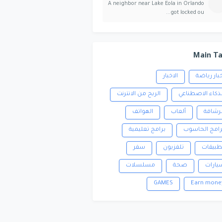
A neighbor near Lake Eola in Orlando
got locked ou...
Main T
خبار رياضة
الاخبار
لذكاء الاصطناعي
الربح من الانترنت
لرشاقة
ألعاب
الهواتف
رامج الحاسوب
برامج تعليمية
طبيقات
تلفزيون
سفر
يارات
صحة
مسلسلات
GAMES
Earn mone