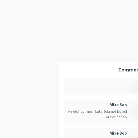
Commen
Mike Bob
A neighbor near Lake Eola got locked
out of her ap...
Mike Bob