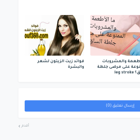
أطعمة والمشروبات
فوائد زيت الزيتون لشعر
وعة على مرضى جلطة
والبشرة
leg st
إرسال تعليق (0)
أقدم