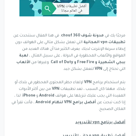
مرحبًا بك في
مدونة شوف 360 chouf
. في هذا المقال سنتحدث عن
تطبيقات vpn المجانية
التي تعمل بشكل مثالي على الهواتف دون
إبطاء سرعة الإنترنت لديك. يعرف الكثير منا أن هناك العديد من
المواقع والألعاب المحظورة في الدولة ، على سبيل المثال ،
لعبة
ببجي الشهيرة و Free Fire و Call of Duty
. وغيرها من
الألعاب
التي تحتاج إلى
VPN
لتعمل بشكل جيد.
يتم استخدام برنامج
VPN
لإلغاء حظر المحتوى المحظور في بلدك أو
بلدك. مهما كان السبب ، تعد تطبيقات
VPN
من بين أكثر الأدوات
المفيدة التي يجب عليك تنزيلها على هواتف
Android
و
iPhone
. لذا ،
إذا كنت تبحث عن
أفضل برامج VPN لنظام Android
، فأنت تقرأ في
المكان الصحيح.
أفضل برنامج vpn للأندرويد