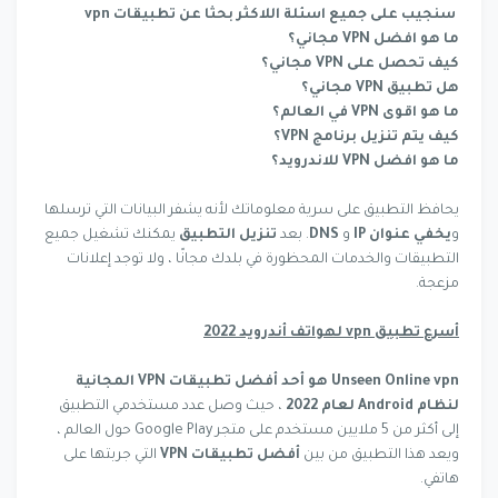
سنجيب على جميع اسئلة اللاكثر بحثا عن تطبيقات vpn
ما هو افضل VPN مجاني؟
كيف تحصل على VPN مجاني؟
هل تطبيق VPN مجاني؟
ما هو اقوى VPN في العالم؟
كيف يتم تنزيل برنامج VPN؟
ما هو افضل VPN للاندرويد؟
يحافظ التطبيق على سرية معلوماتك لأنه يشفر البيانات التي ترسلها
و
يخفي عنوان IP
و
DNS
. بعد
تنزيل التطبيق
يمكنك تشغيل جميع
التطبيقات والخدمات المحظورة في بلدك مجانًا ، ولا توجد إعلانات
مزعجة.
أسرع تطبيق vpn لهواتف أندرويد 2022
Unseen Online vpn هو أحد أفضل تطبيقات VPN المجانية
لنظام Android لعام 2022
، حيث وصل عدد مستخدمي التطبيق
إلى أكثر من 5 ملايين مستخدم على متجر Google Play حول العالم ،
ويعد هذا التطبيق من بين
أفضل تطبيقات VPN
التي جربتها على
هاتفي.