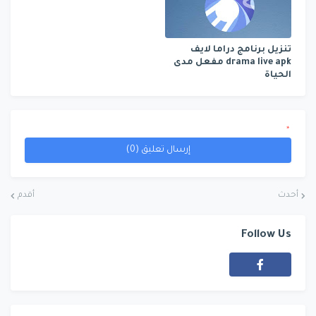
تنزيل برنامج دراما لايف
drama live apk مفعل مدى
الحياة
*
إرسال تعليق (0)
أحدث
أقدم
Follow Us