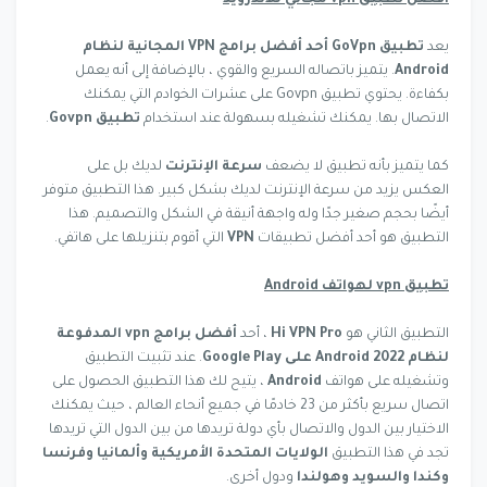
أفضل تطبيق vpn مجاني للأندرويد
يعد
تطبيق GoVpn أحد أفضل برامج VPN المجانية لنظام
Android
. يتميز باتصاله السريع والقوي ، بالإضافة إلى أنه يعمل
بكفاءة. يحتوي تطبيق Govpn على عشرات الخوادم التي يمكنك
الاتصال بها. يمكنك تشغيله بسهولة عند استخدام
تطبيق
Govpn
.
كما يتميز بأنه تطبيق لا يضعف
سرعة الإنترنت
لديك بل على
العكس يزيد من سرعة الإنترنت لديك بشكل كبير. هذا التطبيق متوفر
أيضًا بحجم صغير جدًا وله واجهة أنيقة في الشكل والتصميم. هذا
التطبيق هو أحد أفضل تطبيقات
VPN
التي أقوم بتنزيلها على هاتفي.
تطبيق vpn لهواتف Android
التطبيق الثاني هو
Hi VPN Pro
، أحد
أفضل برامج vpn المدفوعة
لنظام Android 2022 على Google Play
. عند تثبيت التطبيق
وتشغيله على هواتف
Android
، يتيح لك هذا التطبيق الحصول على
اتصال سريع بأكثر من 23 خادمًا في جميع أنحاء العالم ، حيث يمكنك
الاختيار بين الدول والاتصال بأي دولة تريدها من بين الدول التي تريدها
تجد في هذا التطبيق
الولايات المتحدة الأمريكية وألمانيا وفرنسا
وكندا والسويد وهولندا
ودول أخرى.